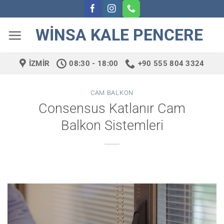
İçeriğe
atla
WINSA KALE PENCERE
İZMIR
08:30 - 18:00
+90 555 804 3324
CAM BALKON
Consensus Katlanır Cam
Balkon Sistemleri