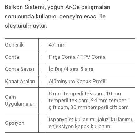
Balkon Sistemi, yoğun Ar-Ge çalışmaları
sonucunda kullanıcı deneyim esası ile
oluşturulmuştur.
Genişlik
:
47 mm
Conta
:
Fırça Conta / TPV Conta
Conta Sayısı
:
İç-Dış /4 sıra-5 sıra
Kanat Araları
:
Alüminyum Kapak Profili
8 mm temperli tek cam, 10 mm
Cam
:
temperli tek cam, 24 mm temperli
Uygulamaları
çift cam, 30 mm temperli çift cam
İspanyolet kullanımı, jaluzi kullanımı,
Opsiyon
:
enjeksiyon kapak kullanımı