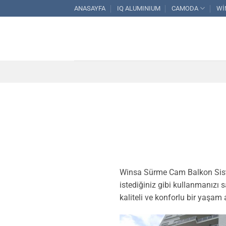
İçeriğe
ANASAYFA
IQ ALUMINIUM
CAMODA
Wİ
atla
Winsa Sürme Cam Balkon Sisteml
istediğiniz gibi kullanmanızı
kaliteli ve konforlu bir yaşam 