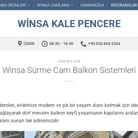
NSA ÜRÜNLERİ
WİNSA CAMLAMA
HAKKIMIZDA
REFERANSLAR
WINSA KALE PENCERE
İZMIR
08:30 - 18:00
+90 555 804 3324
CAM BALKON
Winsa Sürme Cam Balkon Sistemleri
eri, evlerinize modern ve şık bir yaşam alanı katmak için ideal
 sağlayarak dört mevsim balkon keyfi yaşamanın kapılarını arala
alanı sunan tek adresinizdir.